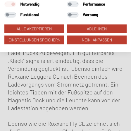
Notwendig
Performance
werden.
Funktional
Werbung
Sehr charmant ist der Ladevorgang bei der
Roxxane Leggera CL gelöst worden: Um die
ALLE AKZEPTIEREN
ABLEHNEN
Leuchte an das Stromnetz zu koppeln,
EINSTELLUNGEN SPEICHERN
NEIN, ANPASSEN
genügt es, sie in Richtung des magnetischen
Lade-Pucks zu bewegen. Ein gut hörbares
„Klack“ signalisiert eindeutig, dass die
Verbindung geglückt ist. Ebenso einfach wird
Roxxane Leggera CL nach Beenden des
Ladevorgangs vom Stromnetz getrennt. Ein
leichtes Tippen mit der Fußspitze auf den
Magnetic Dock und die Leuchte kann von der
Ladestation abgehoben werden.
Ebenso wie die Roxxane Fly CL zeichnet sich