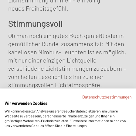
Lichtstimmung dimmen – ein völlig
neues Freiheitsgefühl.
Stimmungsvoll
Ob man noch ein gutes Buch genießt oder in
gemütlicher Runde zusammensitzt: Mit den
kabellosen Nimbus-Leuchten ist es möglich,
mit nur einer einzigen Lichtquelle
verschiedene Lichtstimmungen zu zaubern –
vom hellen Leselicht bis hin zu einer
stimmungsvollen Lichtatmosphäre.
Datenschutzbestimmungen
Über eine berührungslose Gestensteuerung
Wir verwenden Cookies
lassen sich die Leuchten dimmen – und
Wir können diese zur Analyse unserer Besucherdaten platzieren, um unsere
Webseite zu verbessern, personalisierte Inhalte anzuzeigen und Ihnen ein
leuchten, je nach eingestellter Helligkeit, bis
großartiges Webseiten-Erlebnis zu bieten. Für weitere Informationen zu den von
zu 100 Stunden (Roxxane Leggera CL). Erst
uns verwendeten Cookies öffnen Sie die Einstellungen.
dann muss der Akku wieder aufgeladen