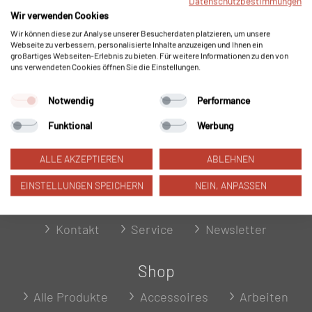
Datenschutzbestimmungen
Wir verwenden Cookies
Wir können diese zur Analyse unserer Besucherdaten platzieren, um unsere
Webseite zu verbessern, personalisierte Inhalte anzuzeigen und Ihnen ein
großartiges Webseiten-Erlebnis zu bieten. Für weitere Informationen zu den von
uns verwendeten Cookies öffnen Sie die Einstellungen.
Zurzeit sind in dieser Kategorie keine
Produkte vorhanden.
Notwendig
Performance
Funktional
Werbung
ALLE AKZEPTIEREN
ABLEHNEN
EINSTELLUNGEN SPEICHERN
NEIN, ANPASSEN
Über uns
Kontakt
Service
Newsletter
Shop
Alle Produkte
Accessoires
Arbeiten