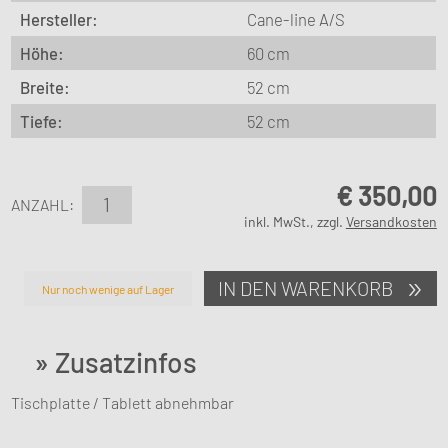
Hersteller:
Cane-line A/S
Höhe:
60 cm
Breite:
52 cm
Tiefe:
52 cm
€
350,00
ANZAHL:
inkl. MwSt., zzgl.
Versandkosten
IN DEN WARENKORB
Nur noch wenige auf Lager
» Zusatzinfos
Tischplatte / Tablett abnehmbar