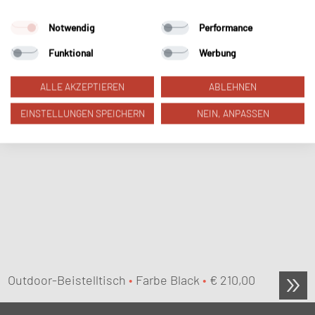
On The Move
Notwendig
Performance
Funktional
Werbung
ALLE AKZEPTIEREN
ABLEHNEN
EINSTELLUNGEN SPEICHERN
NEIN, ANPASSEN
Outdoor-Beistelltisch
•
Farbe Black
•
€
210,00