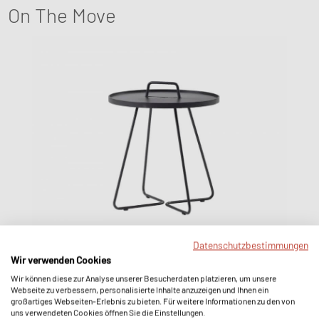
On The Move
Datenschutzbestimmungen
Wir verwenden Cookies
Wir können diese zur Analyse unserer Besucherdaten platzieren, um unsere
Outdoor-Beistelltisch
•
Farbe Black
•
€
350,00
Webseite zu verbessern, personalisierte Inhalte anzuzeigen und Ihnen ein
großartiges Webseiten-Erlebnis zu bieten. Für weitere Informationen zu den von
uns verwendeten Cookies öffnen Sie die Einstellungen.