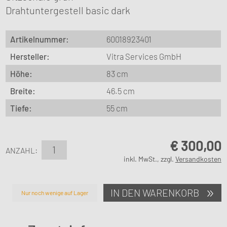
Drahtuntergestell basic dark
Artikelnummer:
60018923401
Hersteller:
Vitra Services GmbH
Höhe:
83 cm
Breite:
46.5 cm
Tiefe:
55 cm
€
300,00
ANZAHL:
inkl. MwSt., zzgl.
Versandkosten
IN DEN WARENKORB
Nur noch wenige auf Lager