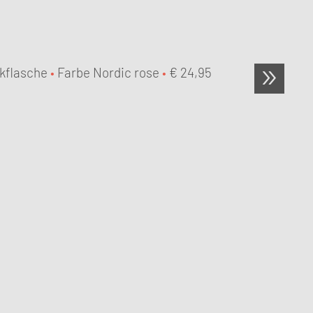
nkflasche
•
Farbe Nordic rose
•
€
24,95