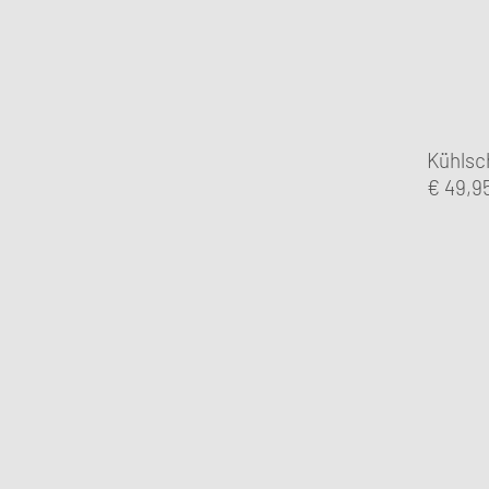
Kühlsc
€
49,9