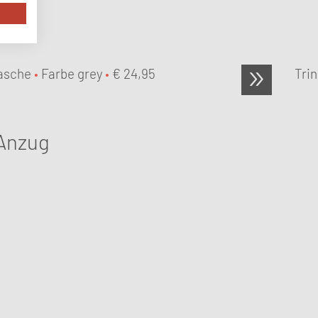
lasche
•
Farbe grey
•
€
24,95
Tri
Anzug