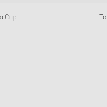
 Ihrer Einrichtung mit den passenden Accessoires ab und
SCHLAFEN
nte.
WOHNEN
o Cup
To