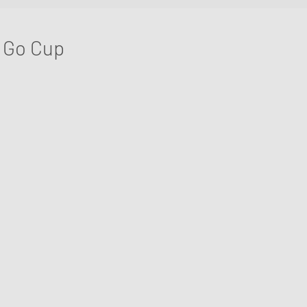
Ein Tisch, ein Stuhl, so sehen moderne Arbeitsplätze immer öfte
sind die Ansprüche hoch.
 Go Cup