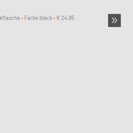
nkflasche
•
Farbe black
•
€
24,95