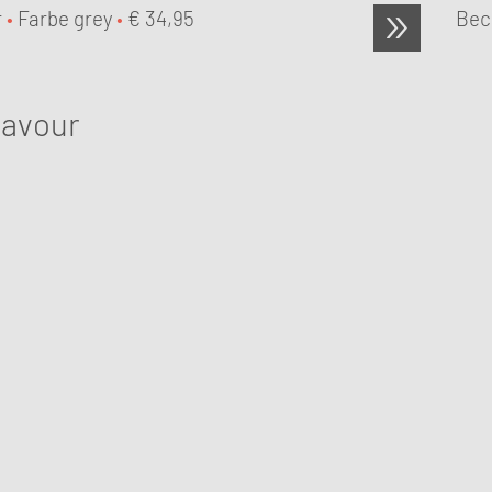
r
•
Farbe grey
•
€
34,95
Bec
lavour