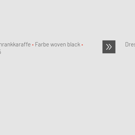
hrankkaraffe
•
Farbe woven black
•
Dre
5