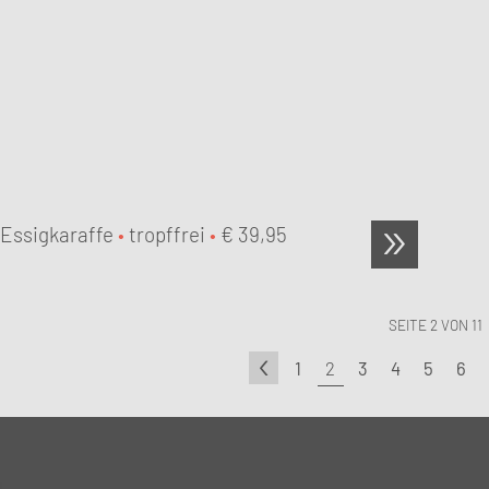
 Essigkaraffe
•
tropffrei
•
€
39,95
SEITE 2 VON 11
1
2
3
4
5
6