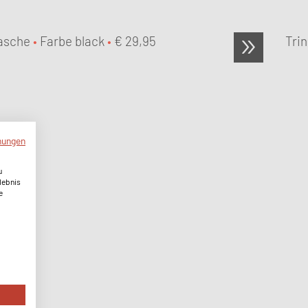
lasche
•
Farbe black
•
€
29,95
Tri
mungen
u
lebnis
e