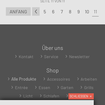
SEITE 11 VON 11
ANFANG
5
6
7
8
9
10
11
Über uns
Kontakt
Service
Newsletter
Shop
Alle Produkte
Accessoires
Arbeiten
Entrée
Essen
Garten
Grills
Licht
Schlafen
Wohnen
SCHLIESSEN