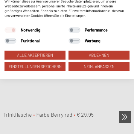
MyFlavour
Wir können diese zur Analyse unserer Besucherdaten platzieren, um unsere
Webseite zu verbessern, personalisierte Inhalte anzuzeigen und Ihnen ein
großartiges Webseiten-Erlebnis zu bieten. Für weitere Informationen zu den von
uns verwendeten Cookies öffnen Sie die Einstellungen.
Notwendig
Performance
Funktional
Werbung
ALLE AKZEPTIEREN
ABLEHNEN
EINSTELLUNGEN SPEICHERN
NEIN, ANPASSEN
Trinkflasche
•
Farbe Berry red
•
€
29,95